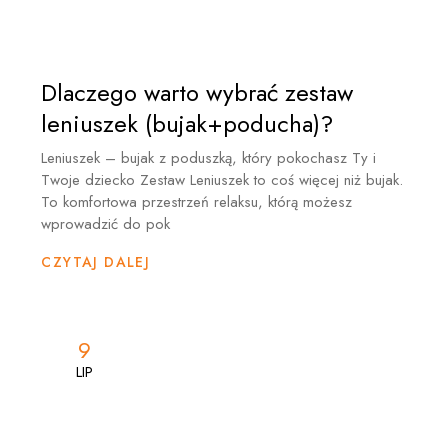
Dlaczego warto wybrać zestaw
leniuszek (bujak+poducha)?
Leniuszek – bujak z poduszką, który pokochasz Ty i
Twoje dziecko Zestaw Leniuszek to coś więcej niż bujak.
To komfortowa przestrzeń relaksu, którą możesz
wprowadzić do pok
CZYTAJ DALEJ
9
9
LIP
LIP