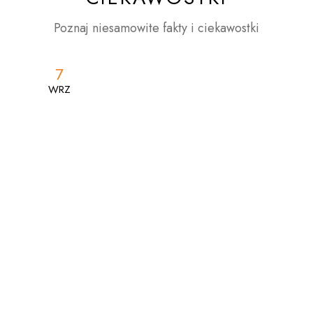
Poznaj niesamowite fakty i ciekawostki
7
7
WRZ
WRZ