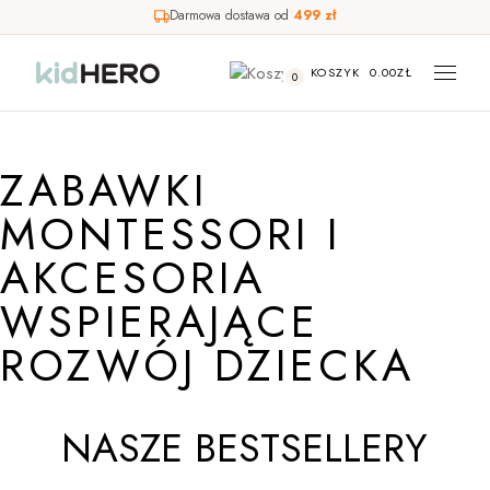
Darmowa dostawa od
499 zł
KOSZYK
0.00
ZŁ
0
ZABAWKI
MONTESSORI I
AKCESORIA
WSPIERAJĄCE
ROZWÓJ DZIECKA
NASZE BESTSELLERY