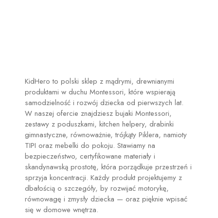
ZOBACZ
PRODUKT
ZOBACZ
PRODUKT
ZOBACZ
PRODUKT
KidHero to polski sklep z mądrymi, drewnianymi
ZOBACZ PRODUKT
produktami w duchu Montessori, które wspierają
samodzielność i rozwój dziecka od pierwszych lat.
W naszej ofercie znajdziesz bujaki Montessori,
zestawy z poduszkami, kitchen helpery, drabinki
gimnastyczne, równoważnie, trójkąty Piklera, namioty
TIPI oraz mebelki do pokoju. Stawiamy na
bezpieczeństwo, certyfikowane materiały i
skandynawską prostotę, która porządkuje przestrzeń i
sprzyja koncentracji. Każdy produkt projektujemy z
dbałością o szczegóły, by rozwijać motorykę,
równowagę i zmysły dziecka — oraz pięknie wpisać
się w domowe wnętrza.