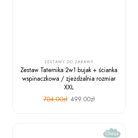
ZESTAWY DO ZABAWY
Zestaw Taternika 2w1 bujak + ścianka
wspinaczkowa / zjeżdżalnia rozmiar
XXL
704.00
zł
499.00
zł
Okazja