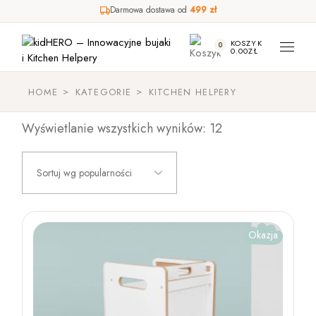
Darmowa dostawa od
499 zł
Skip
to
KOSZYK
0
the
0.00
ZŁ
content
HOME
KATEGORIE
KITCHEN HELPERY
Posortowane
Wyświetlanie wszystkich wyników: 12
według
popularności
Okazja