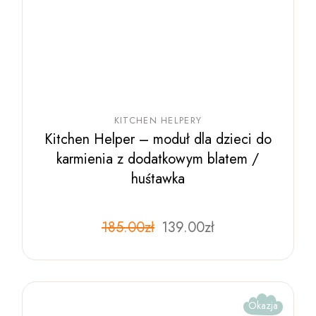
KITCHEN HELPERY
Kitchen Helper – moduł dla dzieci do
karmienia z dodatkowym blatem /
huśtawka
Pierwotna
Aktualna
185.00
zł
Ten
139.00
zł
produkt
cena
cena
ma
wynosiła:
wynosi:
wiele
185.00zł.
139.00zł.
wariantów.
Opcje
można
wybrać
Okazja
na