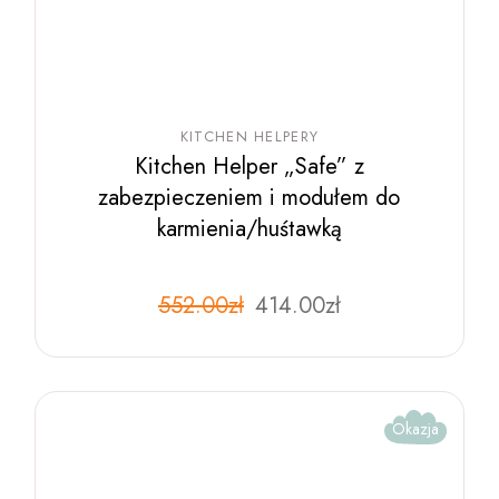
KITCHEN HELPERY
Kitchen Helper „Safe” z
zabezpieczeniem i modułem do
karmienia/huśtawką
Pierwotna
Aktualna
552.00
zł
Ten
414.00
zł
produkt
cena
cena
ma
wynosiła:
wynosi:
wiele
552.00zł.
414.00zł.
wariantów.
Opcje
można
wybrać
Okazja
na
stronie
produktu