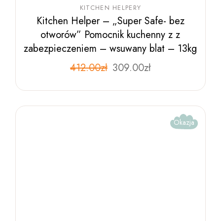
KITCHEN HELPERY
Kitchen Helper – „Super Safe- bez
otworów” Pomocnik kuchenny z z
zabezpieczeniem – wsuwany blat – 13kg
Pierwotna
Aktualna
412.00
zł
Ten
309.00
zł
produkt
cena
cena
ma
wynosiła:
wynosi:
wiele
412.00zł.
309.00zł.
wariantów.
Opcje
można
wybrać
Okazja
na
stronie
produktu