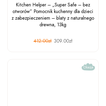
Kitchen Helper – „Super Safe – bez
otworów” Pomocnik kuchenny dla dzieci
z zabezpieczeniem – blaty z naturalnego
drewna, 13kg
Pierwotna
Aktualna
412.00
zł
Ten
309.00
zł
produkt
cena
cena
ma
wynosiła:
wynosi:
wiele
412.00zł.
309.00zł.
wariantów.
Opcje
można
wybrać
Okazja
na
stronie
produktu