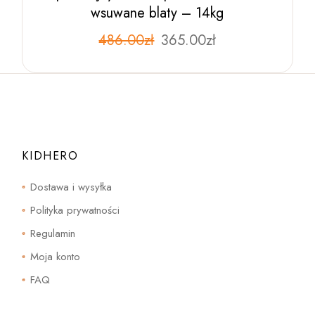
wsuwane blaty – 14kg
Pierwotna
Aktualna
486.00
zł
Ten
365.00
zł
produkt
cena
cena
ma
wynosiła:
wynosi:
wiele
486.00zł.
365.00zł.
wariantów.
Opcje
można
wybrać
na
stronie
produktu
KIDHERO
Dostawa i wysyłka
Polityka prywatności
Regulamin
Moja konto
FAQ