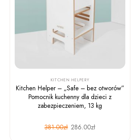
KITCHEN HELPERY
Kitchen Helper – „Safe – bez otworów”
Pomocnik kuchenny dla dzieci z
zabezpieczeniem, 13 kg
Pierwotna
Aktualna
381.00
zł
Ten
286.00
zł
produkt
cena
cena
ma
wynosiła:
wynosi: