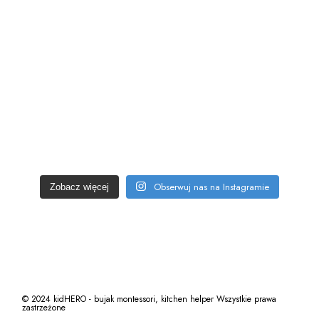
Obserwuj nas na Instagramie
Zobacz więcej
© 2024 kidHERO - bujak montessori, kitchen helper Wszystkie prawa
zastrzeżone