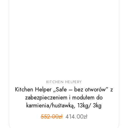
KITCHEN HELPERY
Kitchen Helper „Safe – bez otworów” z
zabezpieczeniem i modułem do
karmienia/huśtawką, 13kg/ 3kg
Pierwotna
Aktualna
552.00
zł
Ten
414.00
zł
produkt
cena
cena
ma
wynosiła:
wynosi: