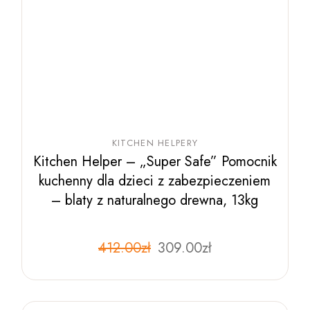
KITCHEN HELPERY
Kitchen Helper – „Super Safe” Pomocnik
kuchenny dla dzieci z zabezpieczeniem
– blaty z naturalnego drewna, 13kg
Pierwotna
Aktualna
412.00
zł
Ten
309.00
zł
produkt
cena
cena
ma
wynosiła:
wynosi:
wiele
412.00zł.
309.00zł.
wariantów.
Opcje
można