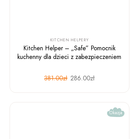
KITCHEN HELPERY
Kitchen Helper – „Safe” Pomocnik
kuchenny dla dzieci z zabezpieczeniem
Pierwotna
Aktualna
381.00
zł
Ten
286.00
zł
produkt
cena
cena
ma
wynosiła:
wynosi:
wiele
381.00zł.
286.00zł.
wariantów.
Opcje
można
wybrać
Okazja
na
stronie
produktu