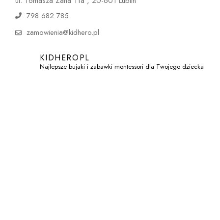
ul. Tomasza Zana 11a , 20-601 Lublin
798 682 785
zamowienia@kidhero.pl
KIDHEROPL
Najlepsze bujaki i zabawki montessori dla Twojego dziecka