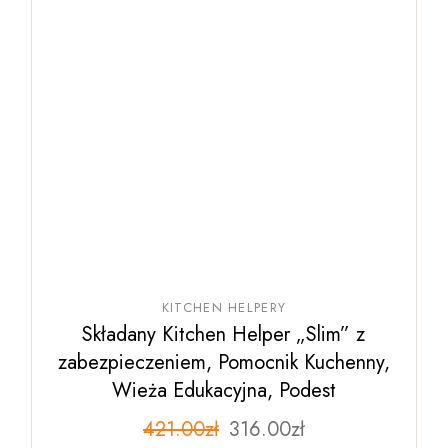
KITCHEN HELPERY
Składany Kitchen Helper „Slim” z
zabezpieczeniem, Pomocnik Kuchenny,
Wieża Edukacyjna, Podest
Pierwotna
Aktualna
421.00
zł
Ten
316.00
zł
produkt