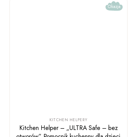
wybrać
Okazja
na
stronie
produktu
KITCHEN HELPERY
Kitchen Helper – „ULTRA Safe – bez
otworów” Pomocnik kuchenny dla dzieci