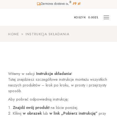
0
Darmowa dostawa od
499 zł
KOSZYK
0.00
ZŁ
HOME
INSTRUKCJA SKŁADANIA
Witamy w sekcji
Instrukcje składania
!
Tutaj znajdziesz szczegółowe instrukcje montażu wszystkich
naszych produktów – krok po kroku, w prosty i przejrzysty
sposób.
Aby pobrać odpowiednią instrukcję:
Znajdź swój produkt
na liście poniżej.
Kliknij
w obrazek
lub
w link „Pobierz instrukcję”
przy