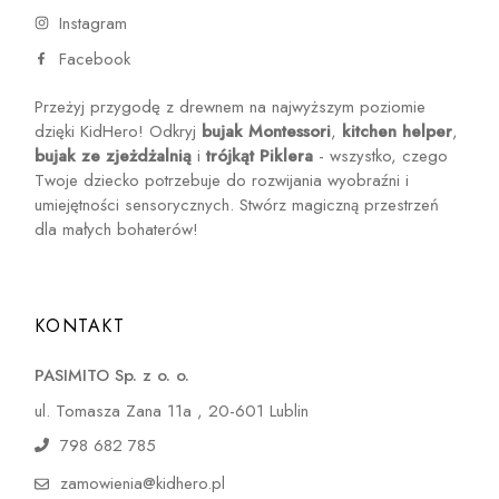
Instagram
Facebook
Przeżyj przygodę z drewnem na najwyższym poziomie
dzięki KidHero! Odkryj
bujak Montessori
,
kitchen helper
,
bujak ze zjeżdżalnią
i
trójkąt Piklera
- wszystko, czego
Twoje dziecko potrzebuje do rozwijania wyobraźni i
umiejętności sensorycznych. Stwórz magiczną przestrzeń
dla małych bohaterów!
KONTAKT
PASIMITO Sp. z o. o.
ul. Tomasza Zana 11a , 20-601 Lublin
798 682 785
zamowienia@kidhero.pl