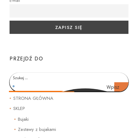
E-mail
PRZEJDŹ DO
Wpisz
czego
STRONA GŁÓWNA
szukasz
SKLEP
Bujaki
Zestawy z bujakami