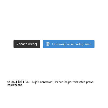
Obserwuj nas na Instagramie
Zobacz więcej
© 2024 kidHERO - bujak montessori, kitchen helper Wszystkie prawa
zastrzeżone