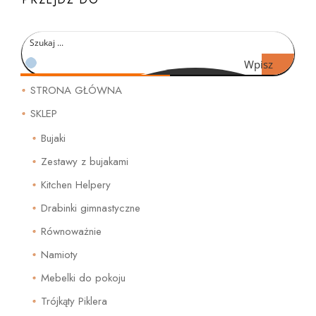
Wpisz
czego
STRONA GŁÓWNA
szukasz
SKLEP
Bujaki
Zestawy z bujakami
Kitchen Helpery
Drabinki gimnastyczne
Równoważnie
Namioty
Mebelki do pokoju
Trójkąty Piklera