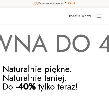
0
Darmowa dostawa od
499 zł
KOSZYK
0.00
ZŁ
A DO 40
Naturalnie piękne.
Naturalnie taniej.
Do
-40%
tylko teraz!