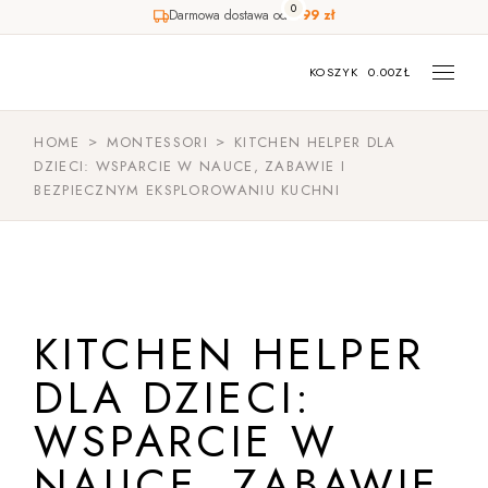
0
Darmowa dostawa od
499 zł
KOSZYK
0.00
ZŁ
HOME
MONTESSORI
KITCHEN HELPER DLA
DZIECI: WSPARCIE W NAUCE, ZABAWIE I
BEZPIECZNYM EKSPLOROWANIU KUCHNI
KITCHEN HELPER
DLA DZIECI:
WSPARCIE W
NAUCE, ZABAWIE