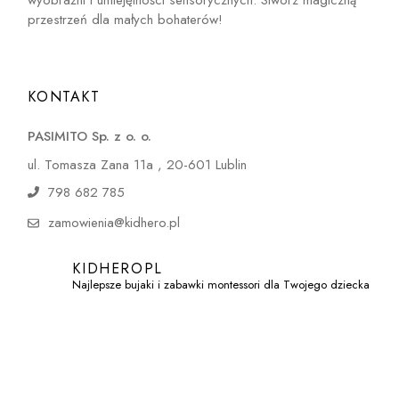
wyobraźni i umiejętności sensorycznych. Stwórz magiczną
przestrzeń dla małych bohaterów!
KONTAKT
PASIMITO Sp. z o. o.
ul. Tomasza Zana 11a , 20-601 Lublin
798 682 785
zamowienia@kidhero.pl
KIDHEROPL
Najlepsze bujaki i zabawki montessori dla Twojego dziecka