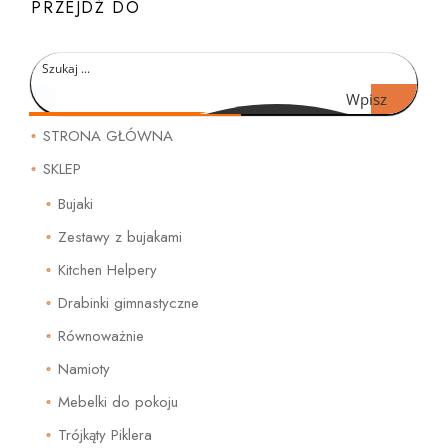
PRZEJDŹ DO
Wpisz
czego
STRONA GŁÓWNA
szukasz
SKLEP
Bujaki
Zestawy z bujakami
Kitchen Helpery
Drabinki gimnastyczne
Równoważnie
Namioty
Mebelki do pokoju
Trójkąty Piklera