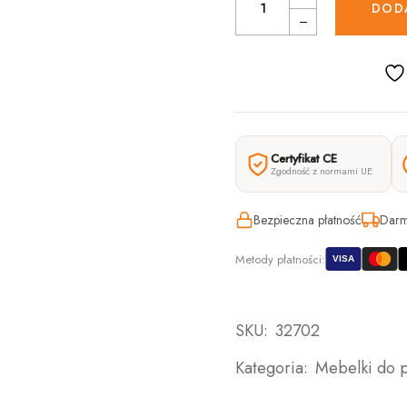
DOD
Certyfikat CE
Zgodność z normami UE
Bezpieczna płatność
Darm
Metody płatności:
VISA
SKU:
32702
Kategoria:
Mebelki do 