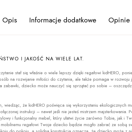
Opis
Informacje dodatkowe
Opinie
ŃSTWO I JAKOŚĆ NA WIELE LAT.
zytanie stał się właśnie o wiele lepszy dzięki regałowi kidHERO, pon
sposób na rozwijanie miłości do czytania, ale także pomaga w rozwoju j
 zabawki, dziecko może nauczyć się sprzątać po sobie – oszczędza
 wiedząc, że kidHERO poświęca się wykorzystaniu ekologicznych mat
łączonej instrukcji – nawet jeśli nie jesteś mistrzem majsterkowania
owy i funkcjonalny mebel, który ułatwi życie zarówno Tobie, jak i 
 mobilnemu regałowi Twoje dziecko będzie mogło zabrać ze sobą swoj
pokoju do pokoju, a solidna konstrukcja oznacza, że dziecko może z 