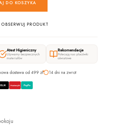
AJ DO KOSZYKA
OBSERWUJ PRODUKT
Atest Higieniczny
Rekomendacje
Używamy bezpiecznych
Polecają nas placówki
materiałów
oświatowe
owa dostawa od 499 zł
14 dni na zwrot
BLIK
PayPo
Przelewy24
pokoju