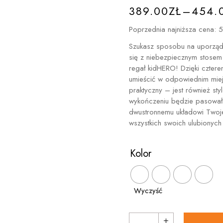
ZAKRES
Mebelki do pokoju
389.00
ZŁ
–
454.
CEN:
Trójkąty Piklera
OD
Poprzednia najniższa cena:
5
389.00ZŁ
Szukasz sposobu na uporządk
Dodatki do
DO
się z niebezpiecznym stosem 
bujaków (ścianki,
454.00ZŁ
regał kidHERO! Dzięki czter
poduszki, moduły)
umieścić w odpowiednim miejsc
praktyczny – jest również sty
wykończeniu będzie pasował
dwustronnemu układowi Twoje
wszystkich swoich ulubionych 
Kolor
Wyczyść
Mobilny regał na kółkach dla 