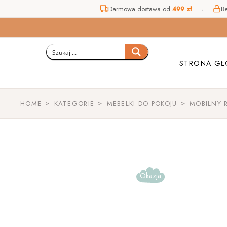
Darmowa dostawa od
499 zł
Be
Skip
to
the
content
STRONA G
HOME
KATEGORIE
MEBELKI DO POKOJU
MOBILNY 
Okazja