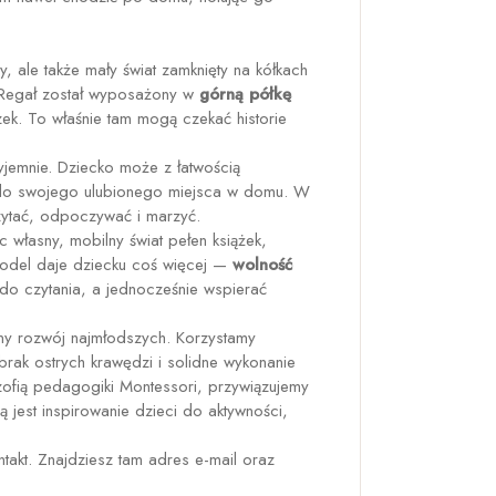
y, ale także mały świat zamknięty na kółkach
. Regał został wyposażony w
górną półkę
zek. To właśnie tam mogą czekać historie
yjemnie. Dziecko może z łatwością
 do swojego ulubionego miejsca w domu. W
zytać, odpoczywać i marzyć.
własny, mobilny świat pełen książek,
 model daje dziecku coś więcej —
wolność
do czytania, a jednocześnie wspierać
ny rozwój najmłodszych. Korzystamy
brak ostrych krawędzi i solidne wykonanie
zofią pedagogiki Montessori, przywiązujemy
 jest inspirowanie dzieci do aktywności,
takt. Znajdziesz tam adres e-mail oraz