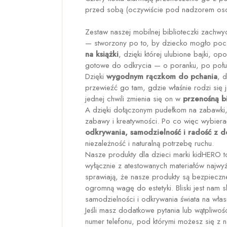
przed sobą (oczywiście pod nadzorem oso
Zestaw naszej mobilnej biblioteczki zachw
— stworzony po to, by dziecko mogło pocz
na książki
, dzięki której ulubione bajki, 
gotowe do odkrycia — o poranku, po połud
Dzięki
wygodnym rączkom do pchania
, 
przewieźć go tam, gdzie właśnie rodzi si
jednej chwili zmienia się on w
przenośną b
A dzięki dołączonym pudełkom na zabawki, 
zabawy i kreatywności. Po co więc wybiera
odkrywania, samodzielność i radość z d
niezależność i naturalną potrzebę ruchu.
Nasze produkty dla dzieci marki kidHERO t
wyłącznie z atestowanych materiałów najwyż
sprawiają, że nasze produkty są bezpieczn
ogromną wagę do estetyki. Bliski jest nam 
samodzielności i odkrywania świata na wła
Jeśli masz dodatkowe pytania lub wątpliwoś
numer telefonu, pod którymi możesz się z n