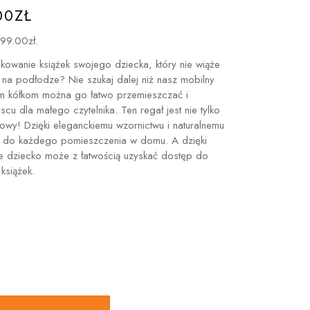
00
ZŁ
99.00
zł
.
owanie książek swojego dziecka, który nie wiąże
na podłodze? Nie szukaj dalej niż nasz mobilny
em kółkom można go łatwo przemieszczać i
u dla małego czytelnika. Ten regał jest nie tylko
lowy! Dzięki eleganckiemu wzornictwu i naturalnemu
 do każdego pomieszczenia w domu. A dzięki
 dziecko może z łatwością uzyskać dostęp do
książek.
dzieci – Autobusik M - Regał na książki lub przenośna biblioteczka qua