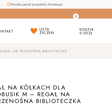
Wysoka jakość produktów Montessori
FAQ
0
LISTA
KOSZYK
ONTAKT
ŻYCZEŃ
0.00
ZŁ
SIĄŻKI LUB PRZENOŚNA BIBLIOTECZKA
AQ
AŁ NA KÓŁKACH DLA
OBUSIK M – REGAŁ NA
PRZENOŚNA BIBLIOTECZKA