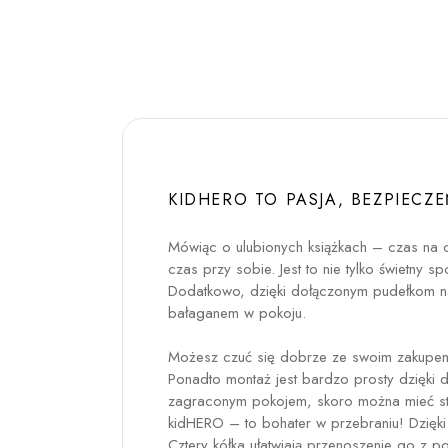
KIDHERO TO PASJA, BEZPIECZE
Mówiąc o ulubionych książkach – czas na c
czas przy sobie. Jest to nie tylko świetny 
Dodatkowo, dzięki dołączonym pudełkom na
bałaganem w pokoju.
Możesz czuć się dobrze ze swoim zakupem,
Ponadto montaż jest bardzo prosty dzięki do
zagraconym pokojem, skoro można mieć styl
kidHERO – to bohater w przebraniu! Dzięki
Cztery kółka ułatwiają przenoszenie go z 