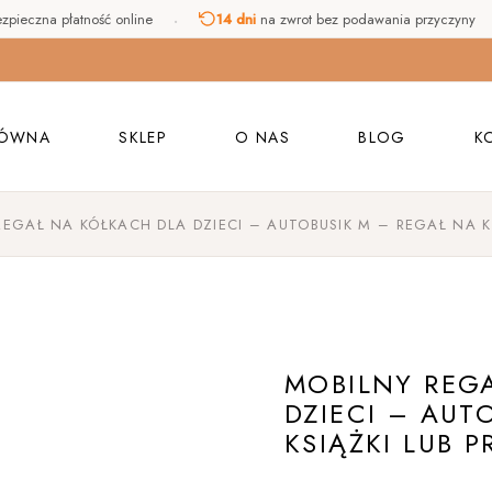
zpieczna płatność online
14 dni
na zwrot bez podawania przyczyny
Bujaki
Zestawy z bujakami
Kitchen Helpery
ŁÓWNA
SKLEP
O NAS
BLOG
K
Drabinki
gimnastyczne
REGAŁ NA KÓŁKACH DLA DZIECI – AUTOBUSIK M – REGAŁ NA K
Bujaki
F
Równoważnie
Zestawy z bujakami
Namioty
Kitchen Helpery
Mebelki do pokoju
Drabinki
Trójkąty Piklera
MOBILNY REG
gimnastyczne
Dodatki do
DZIECI – AUT
Równoważnie
bujaków (ścianki,
KSIĄŻKI LUB 
poduszki, moduły)
Namioty