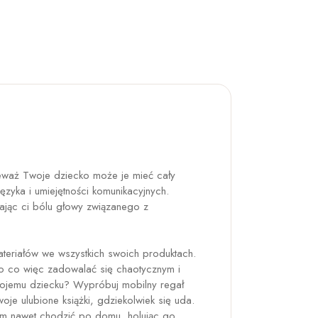
ieważ Twoje dziecko może je mieć cały
ęzyka i umiejętności komunikacyjnych.
jąc ci bólu głowy związanego z
eriałów we wszystkich swoich produktach.
. Po co więc zadowalać się chaotycznym i
Twojemu dziecku? Wypróbuj mobilny regał
e ulubione książki, gdziekolwiek się uda.
nim nawet chodzić po domu, holując go