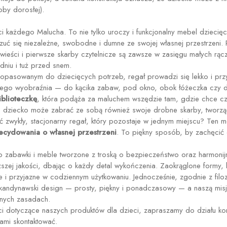
by dorosłej).
yci każdego Malucha.
To nie tylko uroczy i funkcjonalny mebel dziecięc
uć się niezależne, swobodne i dumne ze swojej własnej przestrzeni
opowieści i pierwsze skarby czytelnicze są zawsze w zasięgu małych rąc
niu i tuż przed snem.
dopasowanym do dziecięcych potrzeb, regał prowadzi się lekko i prz
ę jego wyobraźnia — do kącika zabaw, pod okno, obok łóżeczka czy
iblioteczkę
, która podąża za maluchem wszędzie tam, gdzie chce c
dziecko może zabrać ze sobą również swoje drobne skarby, tworząc 
ć zwykły, stacjonarny regał, który pozostaje w jednym miejscu? Ten
ecydowania o własnej przestrzeni
. To piękny sposób, by zachęcić 
o zabawki i meble tworzone z troską o bezpieczeństwo oraz harmonij
szej jakości, dbając o każdy detal wykończenia. Zaokrąglone formy, 
e i przyjazne w codziennym użytkowaniu. Jednocześnie, zgodnie z filo
skandynawski design — prosty, piękny i ponadczasowy — a naszą misją
snych zasadach.
ci dotyczące naszych produktów dla dzieci, zapraszamy do działu kon
ami skontaktować.