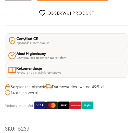
OBSERWUJ PRODUKT
Certyfikat CE
Zgodność z normami UE
Atest Higieniczny
Używamy bezpiecznych materiałów
Rekomendacje
Polecają nas placówki oświatowe
Bezpieczna płatność
Darmowa dostawa od 499 zł
14 dni na zwrot
Metody płatności:
VISA
BLIK
PayPo
Przelewy24
SKU:
5239