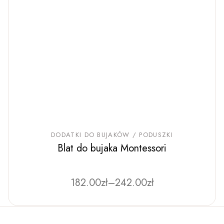
DODATKI DO BUJAKÓW / PODUSZKI
Blat do bujaka Montessori
Zakres
182.00
zł
–
Ten
242.00
zł
produkt
cen:
ma
od
wiele
182.00zł
wariantów.
Opcje
do