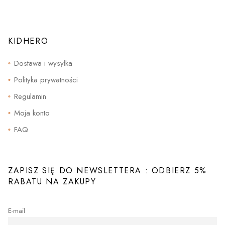
można
242.00zł
wybrać
na
stronie
produktu
KIDHERO
Dostawa i wysyłka
Polityka prywatności
Regulamin
Moja konto
FAQ
ZAPISZ SIĘ DO NEWSLETTERA : ODBIERZ 5%
RABATU NA ZAKUPY
E-mail