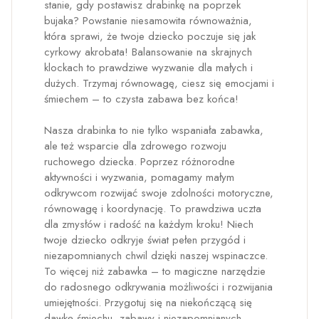
stanie, gdy postawisz drabinkę na poprzek
bujaka? Powstanie niesamowita równoważnia,
która sprawi, że twoje dziecko poczuje się jak
cyrkowy akrobata! Balansowanie na skrajnych
klockach to prawdziwe wyzwanie dla małych i
dużych. Trzymaj równowagę, ciesz się emocjami i
śmiechem – to czysta zabawa bez końca!
Nasza drabinka to nie tylko wspaniała zabawka,
ale też wsparcie dla zdrowego rozwoju
ruchowego dziecka. Poprzez różnorodne
aktywności i wyzwania, pomagamy małym
odkrywcom rozwijać swoje zdolności motoryczne,
równowagę i koordynację. To prawdziwa uczta
dla zmysłów i radość na każdym kroku! Niech
twoje dziecko odkryje świat pełen przygód i
niezapomnianych chwil dzięki naszej wspinaczce.
To więcej niż zabawka – to magiczne narzędzie
do radosnego odkrywania możliwości i rozwijania
umiejętności. Przygotuj się na niekończącą się
dawkę śmiechu, zabawy i niezapomnianych