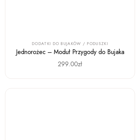
DODATKI DO BUJAKÓW / PODUSZKI
Jednorożec – Moduł Przygody do Bujaka
299.00
Ten
zł
produkt
ma
wiele
wariantów.
Opcje
można
wybrać
na
stronie
produktu