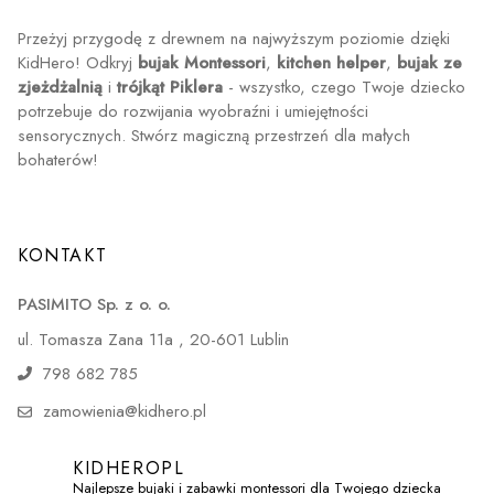
Przeżyj przygodę z drewnem na najwyższym poziomie dzięki
KidHero! Odkryj
bujak Montessori
,
kitchen helper
,
bujak ze
zjeżdżalnią
i
trójkąt Piklera
- wszystko, czego Twoje dziecko
potrzebuje do rozwijania wyobraźni i umiejętności
sensorycznych. Stwórz magiczną przestrzeń dla małych
bohaterów!
KONTAKT
PASIMITO Sp. z o. o.
ul. Tomasza Zana 11a , 20-601 Lublin
798 682 785
zamowienia@kidhero.pl
KIDHEROPL
Najlepsze bujaki i zabawki montessori dla Twojego dziecka