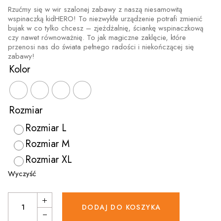
OD
Rzućmy się w wir szalonej zabawy z naszą niesamowitą
213.40ZŁ
wspinaczką kidHERO! To niezwykłe urządzenie potrafi zmienić
bujak w co tylko chcesz – zjeżdżalnię, ściankę wspinaczkową
DO
czy nawet równoważnię. To jak magiczne zaklęcie, które
272.80ZŁ
przenosi nas do świata pełnego radości i niekończącej się
zabawy!
Kolor
Rozmiar
Rozmiar L
Rozmiar M
Rozmiar XL
Wyczyść
Ścianka wspinaczkowa / zjeżdżalnia quantity
DODAJ DO KOSZYKA