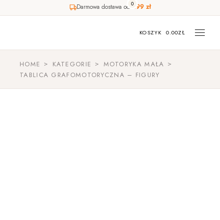
0
Darmowa dostawa od
499 zł
Skip
to
the
KOSZYK
0.00
ZŁ
content
HOME
KATEGORIE
MOTORYKA MAŁA
TABLICA GRAFOMOTORYCZNA – FIGURY