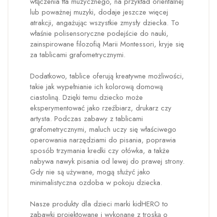
włączenia tła muzycznego, na przykład orientalnej
lub poważnej muzyki, dodaje jeszcze więcej
atrakcji, angażując wszystkie zmysły dziecka. To
właśnie polisensoryczne podejście do nauki,
zainspirowane filozofią Marii Montessori, kryje się
za tablicami grafometrycznymi.
Dodatkowo, tablice oferują kreatywne możliwości,
takie jak wypełnianie ich kolorową domową
ciastoliną. Dzięki temu dziecko może
eksperymentować jako rzeźbiarz, drukarz czy
artysta. Podczas zabawy z tablicami
grafometrycznymi, maluch uczy się właściwego
operowania narzędziami do pisania, poprawia
sposób trzymania kredki czy ołówka, a także
nabywa nawyk pisania od lewej do prawej strony.
Gdy nie są używane, mogą służyć jako
minimalistyczna ozdoba w pokoju dziecka.
Nasze produkty dla dzieci marki kidHERO to
zabawki projektowane i wykonane z troską o