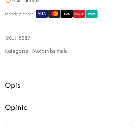
14 dni na zwrot
Metody płatności:
VISA
BLIK
PayPo
Przelewy24
SKU:
5387
Kategoria:
Motoryka mała
Opis
Opinie