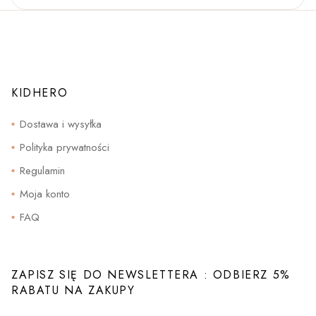
wynosiła:
wynosi:
wiele
703.00zł.
499.00zł.
wariantów.
Opcje
można
wybrać
na
stronie
produktu
KIDHERO
Dostawa i wysyłka
Polityka prywatności
Regulamin
Moja konto
FAQ
ZAPISZ SIĘ DO NEWSLETTERA : ODBIERZ 5%
RABATU NA ZAKUPY