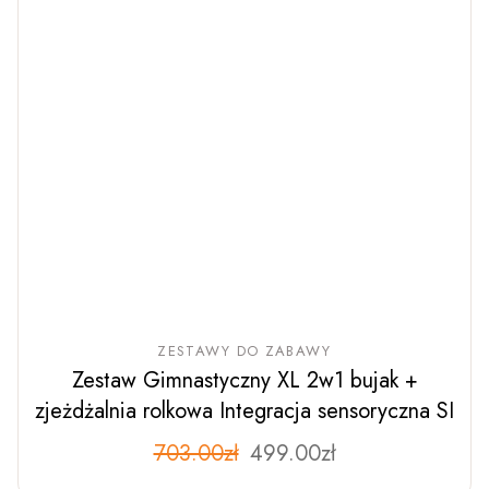
ZESTAWY DO ZABAWY
Zestaw Gimnastyczny XL 2w1 bujak +
zjeżdżalnia rolkowa Integracja sensoryczna SI
Pierwotna
Aktualna
703.00
zł
Ten
499.00
zł
produkt
cena
cena
ma