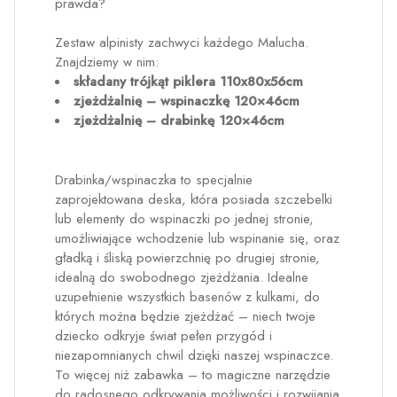
prawda?
Zestaw alpinisty zachwyci każdego Malucha.
Znajdziemy w nim:
składany trójkąt piklera 110x80x56cm
zjeżdżalnię – wspinaczkę 120×46cm
zjeżdżalnię – drabinkę 120×46cm
Drabinka/wspinaczka to specjalnie
zaprojektowana deska, która posiada szczebelki
lub elementy do wspinaczki po jednej stronie,
umożliwiające wchodzenie lub wspinanie się, oraz
gładką i śliską powierzchnię po drugiej stronie,
idealną do swobodnego zjeżdżania. Idealne
uzupełnienie wszystkich basenów z kulkami, do
których można będzie zjeżdżać – niech twoje
dziecko odkryje świat pełen przygód i
niezapomnianych chwil dzięki naszej wspinaczce.
To więcej niż zabawka – to magiczne narzędzie
do radosnego odkrywania możliwości i rozwijania