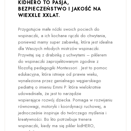
KIDHERO TO PASJA,
BEZPIECZEŃSTWO I JAKOŚĆ NA
WIEXXLE XXLAT.
Przygotujcie małe nóżki swoich pociech do
wspinaczki, a ich kochane rączki do chwytania,
ponieważ mamy super zabawkę, która jest idealna
dla Waszych młodych mistrzów wspinaczki.
Przywitaj się z drabinką z uchwytami – piklerem
do wspinaczki zaprojektowanym zgodnie z
filozofią pedagogiki Montessori . Jest to pomoc
edukacyjna, która istnieje od prawie wieku,
wynaleziona przez genialnego węgierskiego
pediatrę o imieniu Emmi P. która wielokrotnie
udowadniała, że jest to narzędzie
wspierające rozwój dziecka. Pomaga w rozwijaniu
równowagi, motoryki i koordynacji ruchowej, a
jednocześnie inspiruje do twórczego myślenia i
kreatywności. Bo kto potrzebuje trenera
wspinaczki, kiedy ma się pikler kidHERO,