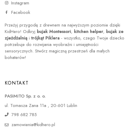
Instagram
Facebook
Przeżyj przygodę z drewnem na najwyższym poziomie dzięki
KidHero! Odkryj
bujak Montessori
,
kitchen helper
,
bujak ze
zjeżdżalnią
i
trójkąt Piklera
- wszystko, czego Twoje dziecko
potrzebuje do rozwijania wyobraźni i umiejętności
sensorycznych. Stwórz magiczną przestrzeń dla małych
bohaterów!
KONTAKT
PASIMITO Sp. z o. o.
ul. Tomasza Zana 11a , 20-601 Lublin
798 682 785
zamowienia@kidhero.pl