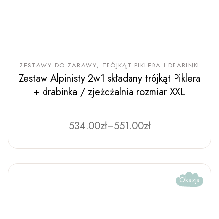
ZESTAWY DO ZABAWY
TRÓJKĄT PIKLERA I DRABINKI
Zestaw Alpinisty 2w1 składany trójkąt Piklera
+ drabinka / zjeżdżalnia rozmiar XXL
Zakres
534.00
zł
–
Ten
551.00
zł
produkt
cen:
ma
od
wiele
534.00zł
wariantów.
Opcje
do
można
551.00zł
wybrać
Okazja
na
stronie
produktu