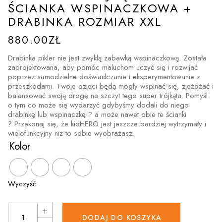
ŚCIANKA WSPINACZKOWA +
DRABINKA ROZMIAR XXL
880.00
ZŁ
Drabinka pikler nie jest zwykłą zabawką wspinaczkową. Została
zaprojektowana, aby pomóc maluchom uczyć się i rozwijać
poprzez samodzielne doświadczanie i eksperymentowanie z
przeszkodami. Twoje dzieci będą mogły wspinać się, zjeżdżać i
balansować swoją drogę na szczyt tego super trójkąta. Pomyśl
o tym co może się wydarzyć gdybyśmy dodali do niego
drabinkę lub wspinaczkę ? a może nawet obie te ścianki
? Przekonaj się, że kidHERO jest jeszcze bardziej wytrzymały i
wielofunkcyjny niż to sobie wyobrażasz.
Kolor
Wyczyść
Zestaw Alpinisty 3w1 składany trójkąt Piklera + ścianka wspinaczko
DODAJ DO KOSZYKA