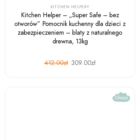
KITCHEN HELPERY
Kitchen Helper – „Super Safe – bez
otworów” Pomocnik kuchenny dla dzieci z
zabezpieczeniem – blaty z naturalnego
drewna, 13kg
Pierwotna
Aktualna
412.00
zł
Ten
309.00
zł
produkt
cena
cena
ma
wynosiła:
wynosi:
wiele
412.00zł.
309.00zł.
wariantów.
Opcje
można
wybrać
Okazja
na
stronie
produktu