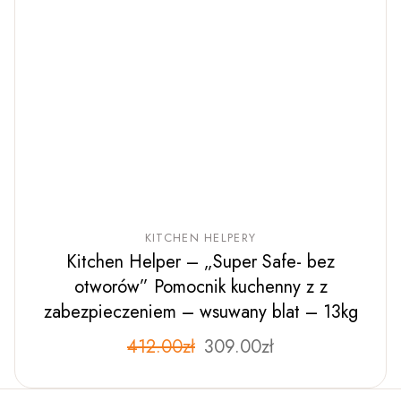
KITCHEN HELPERY
Kitchen Helper – „Super Safe- bez
otworów” Pomocnik kuchenny z z
zabezpieczeniem – wsuwany blat – 13kg
Pierwotna
Aktualna
412.00
zł
Ten
309.00
zł
produkt
cena
cena
ma
wynosiła:
wynosi:
wiele
412.00zł.
309.00zł.
wariantów.