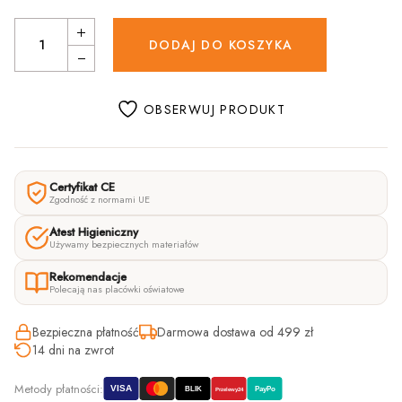
Kitchen Helper "Safe" z zabezpieczeniem i modułem do karmienia/h
DODAJ DO KOSZYKA
OBSERWUJ PRODUKT
Certyfikat CE
Zgodność z normami UE
Atest Higieniczny
Używamy bezpiecznych materiałów
Rekomendacje
Polecają nas placówki oświatowe
Bezpieczna płatność
Darmowa dostawa od 499 zł
14 dni na zwrot
Metody płatności:
VISA
BLIK
PayPo
Przelewy24