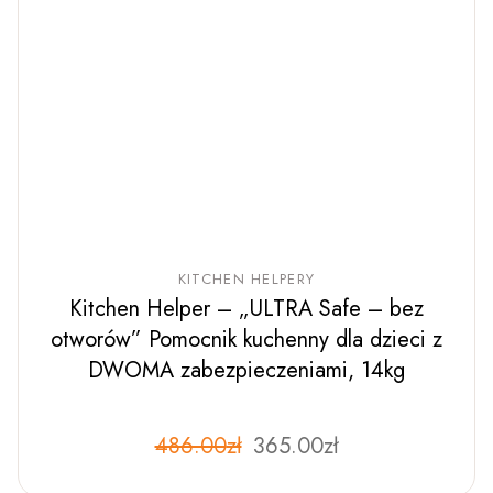
KITCHEN HELPERY
Kitchen Helper – „ULTRA Safe – bez
otworów” Pomocnik kuchenny dla dzieci z
DWOMA zabezpieczeniami, 14kg
Pierwotna
Aktualna
486.00
zł
Ten
365.00
zł
produkt
cena
cena
ma
wynosiła:
wynosi:
wiele