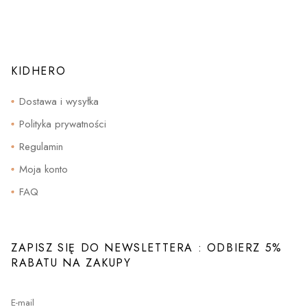
Opcje
można
wybrać
na
stronie
produktu
KIDHERO
Dostawa i wysyłka
Polityka prywatności
Regulamin
Moja konto
FAQ
ZAPISZ SIĘ DO NEWSLETTERA : ODBIERZ 5%
RABATU NA ZAKUPY
E-mail