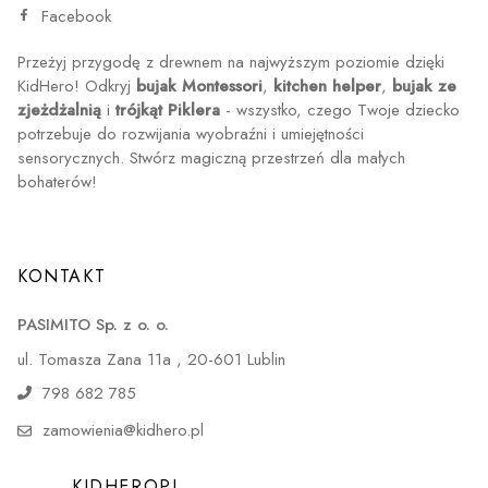
Facebook
Przeżyj przygodę z drewnem na najwyższym poziomie dzięki
KidHero! Odkryj
bujak Montessori
,
kitchen helper
,
bujak ze
zjeżdżalnią
i
trójkąt Piklera
- wszystko, czego Twoje dziecko
potrzebuje do rozwijania wyobraźni i umiejętności
sensorycznych. Stwórz magiczną przestrzeń dla małych
bohaterów!
KONTAKT
PASIMITO Sp. z o. o.
ul. Tomasza Zana 11a , 20-601 Lublin
798 682 785
zamowienia@kidhero.pl
KIDHEROPL