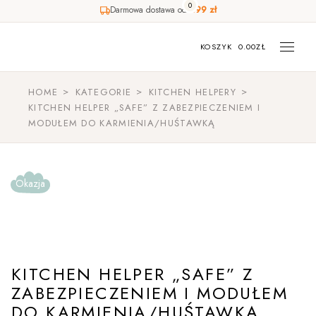
0
Darmowa dostawa od
499 zł
Skip
to
the
KOSZYK
0.00
ZŁ
content
HOME
KATEGORIE
KITCHEN HELPERY
KITCHEN HELPER „SAFE” Z ZABEZPIECZENIEM I
MODUŁEM DO KARMIENIA/HUŚTAWKĄ
Okazja
KITCHEN HELPER „SAFE” Z
ZABEZPIECZENIEM I MODUŁEM
DO KARMIENIA/HUŚTAWKĄ