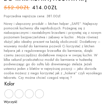
PIERWOTNA
AKTUALNA
552.00
ZŁ
414.00
ZŁ
CENA
CENA
WYNOSIŁA:
WYNOSI:
Poprzednia najniższa cena:
381.00
zł
.
552.00ZŁ.
414.00ZŁ.
Nowy i ulepszony produkt – kitchen helper „SAFE”. Najlepszy
pomocnik kuchenny dla najmłodszych. Pożegnaj się z
niebezpiecznymi i niestabilnymi krzesłami i przywitaj się z nowym
poziomem bezpieczeństwa i zabawy w kuchni . Może również
służyć jako idealny prezent na każdą okoliczność. Dodatkowy –
wsuwany moduł do karmienia pozwoli Ci korzystać z kitchen
helpera jak z regulowanego krzesełka do karmienia, dzięki
czemu zaoszczędzisz dodatkowe miejsce w swojej kuchni. W
kilka sekund przekształcisz moduł do karmienia w huśtawkę
podwieszając go do sufitu lub drewnianego stelaża. Jeżeli
ustawisz jeden z blatów w najwyższej pozycji – jako dorosła
osoba możesz z niego korzystać jak z „hokera” czyli wysokiego
taboretu. Czy można chcieć czegoś więcej ?
Kolor
Wyczyść