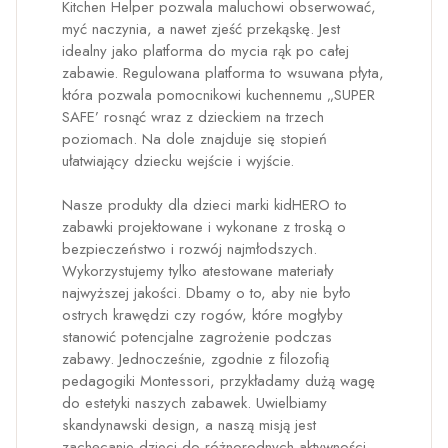
Kitchen Helper pozwala maluchowi obserwować,
myć naczynia, a nawet zjeść przekąskę. Jest
idealny jako platforma do mycia rąk po całej
zabawie. Regulowana platforma to wsuwana płyta,
która pozwala pomocnikowi kuchennemu „SUPER
SAFE’ rosnąć wraz z dzieckiem na trzech
poziomach. Na dole znajduje się stopień
ułatwiający dziecku wejście i wyjście.
Nasze produkty dla dzieci marki kidHERO to
zabawki projektowane i wykonane z troską o
bezpieczeństwo i rozwój najmłodszych.
Wykorzystujemy tylko atestowane materiały
najwyższej jakości. Dbamy o to, aby nie było
ostrych krawędzi czy rogów, które mogłyby
stanowić potencjalne zagrożenie podczas
zabawy. Jednocześnie, zgodnie z filozofią
pedagogiki Montessori, przykładamy dużą wagę
do estetyki naszych zabawek. Uwielbiamy
skandynawski design, a naszą misją jest
zachęcanie dzieci do różnorodnych aktywności