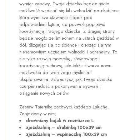
wymiar zabawy. Twoje dziecko będzie miało
możliwość wspinać się lub wchodzić po drabince,
która wymusza stawianie stópek pod
odpowiednim kątem, co pozwoli poprawić
koordynację Twojego dziecka. Z drugiej strony
będzie mogło ze śmiechem na ustach zjeżdżać w
dół, ślizgając się po ściance i ciesząc się tym
niesamowitym uczuciem wolności i adrenaliny. To
nie tylko rozwija motorykę, równowagę i
koordynację ruchową, ale także stwarza nowe
możliwości do twórczego myślenia i
eksplorowania. Zobaczysz, jak Twoje dziecko
czerpie radość z pokonywania wyzwań i
osiągania nowych celów.
Zestaw Taternika zachwyci każdego Lalucha.
Znajdziemy w nim:
drewniany bujak w rozmiarze L
zjeżdżalnię – drabinkę 100×39 cm
zjeżdżalnię – wspinaczkę 100×39 cm