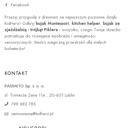
Facebook
Przeżyj przygodę z drewnem na najwyższym poziomie dzięki
KidHero! Odkryj
bujak Montessori
,
kitchen helper
,
bujak ze
zjeżdżalnią
i
trójkąt Piklera
- wszystko, czego Twoje dziecko
potrzebuje do rozwijania wyobraźni i umiejętności
sensorycznych. Stwórz magiczną przestrzeń dla małych
bohaterów!
KONTAKT
PASIMITO Sp. z o. o.
ul. Tomasza Zana 11a , 20-601 Lublin
798 682 785
zamowienia@kidhero.pl