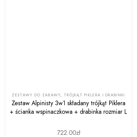
ZESTAWY DO ZABAWY
TRÓJKĄT PIKLERA I DRABINKI
Zestaw Alpinisty 3w1 składany trójkąt Piklera
+ ścianka wspinaczkowa + drabinka rozmiar L
722.00
Ten
zł
produkt