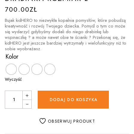
700.00
ZŁ
Bujak kidHERO to niezwykła kopalnia pomysłów, które pobudzą
kreatywność i rozwój Twojego dziecka. Pomyśl o tym co może
się wydarzyć gdybyśmy dodali do niego drabinkę lub
wspinaczkę ? a może nawet obie te ścianki ? Przekonaj się, że
kidHERO jest jeszcze bardziej wytrzymały i wielofunkcyjny niż to
sobie wyobrażasz.
Kolor
Wyczyść
Zestaw Taternika 3w1 bujak + ścianka wspinaczkowa + drabinka roz
DODAJ DO KOSZYKA
OBSERWUJ PRODUKT