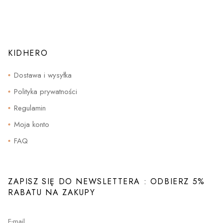
Opcje
można
wybrać
na
stronie
produktu
KIDHERO
Dostawa i wysyłka
Polityka prywatności
Regulamin
Moja konto
FAQ
ZAPISZ SIĘ DO NEWSLETTERA : ODBIERZ 5%
RABATU NA ZAKUPY
E-mail