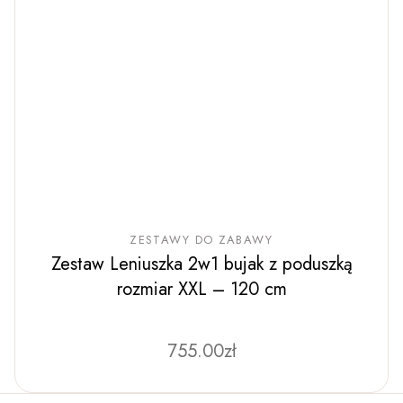
ZESTAWY DO ZABAWY
Zestaw Leniuszka 2w1 bujak z poduszką
rozmiar XXL – 120 cm
755.00
Ten
zł
produkt
ma
wiele
wariantów.