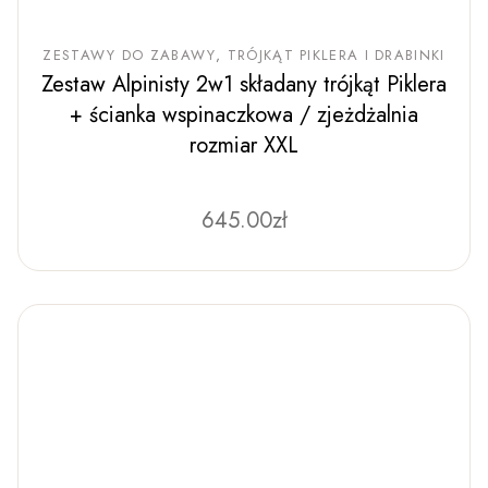
ZESTAWY DO ZABAWY
TRÓJKĄT PIKLERA I DRABINKI
Zestaw Alpinisty 2w1 składany trójkąt Piklera
+ ścianka wspinaczkowa / zjeżdżalnia
rozmiar XXL
645.00
Ten
zł
produkt
ma
wiele
wariantów.
Opcje
można
wybrać
na
stronie
produktu