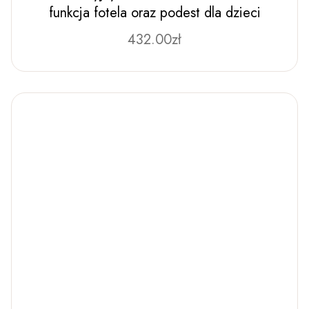
funkcja fotela oraz podest dla dzieci
432.00
Ten
zł
produkt
ma
wiele
wariantów.
Opcje
można
wybrać
na
stronie
produktu