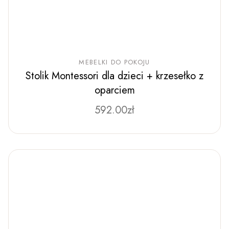
MEBELKI DO POKOJU
Stolik Montessori dla dzieci + krzesełko z
oparciem
592.00
Ten
zł
produkt
ma
wiele
wariantów.
Opcje
można
wybrać
na
stronie
produktu