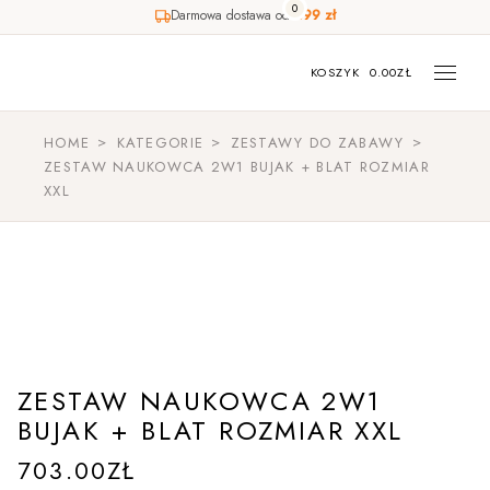
0
Darmowa dostawa od
499 zł
Skip
to
the
KOSZYK
0.00
ZŁ
content
HOME
KATEGORIE
ZESTAWY DO ZABAWY
ZESTAW NAUKOWCA 2W1 BUJAK + BLAT ROZMIAR
XXL
ZESTAW NAUKOWCA 2W1
BUJAK + BLAT ROZMIAR XXL
703.00
ZŁ