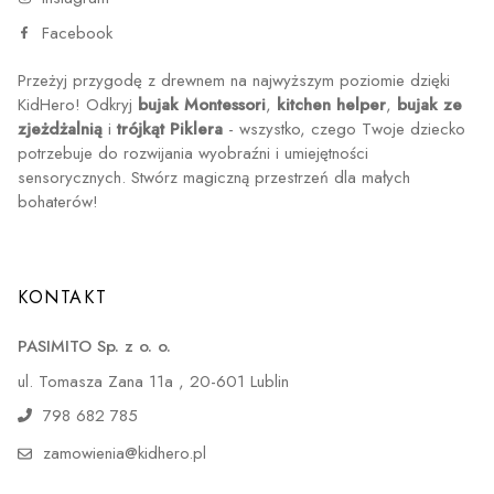
Facebook
Przeżyj przygodę z drewnem na najwyższym poziomie dzięki
KidHero! Odkryj
bujak Montessori
,
kitchen helper
,
bujak ze
zjeżdżalnią
i
trójkąt Piklera
- wszystko, czego Twoje dziecko
potrzebuje do rozwijania wyobraźni i umiejętności
sensorycznych. Stwórz magiczną przestrzeń dla małych
bohaterów!
KONTAKT
PASIMITO Sp. z o. o.
ul. Tomasza Zana 11a , 20-601 Lublin
798 682 785
zamowienia@kidhero.pl