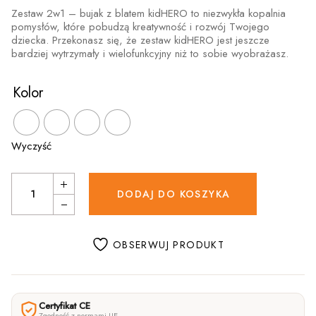
Zestaw 2w1 – bujak z blatem kidHERO to niezwykła kopalnia
pomysłów, które pobudzą kreatywność i rozwój Twojego
dziecka. Przekonasz się, że zestaw kidHERO jest jeszcze
bardziej wytrzymały i wielofunkcyjny niż to sobie wyobrażasz.
Kolor
Wyczyść
Zestaw Naukowca 2w1 bujak + blat rozmiar XXL quantity
DODAJ DO KOSZYKA
OBSERWUJ PRODUKT
Certyfikat CE
Zgodność z normami UE