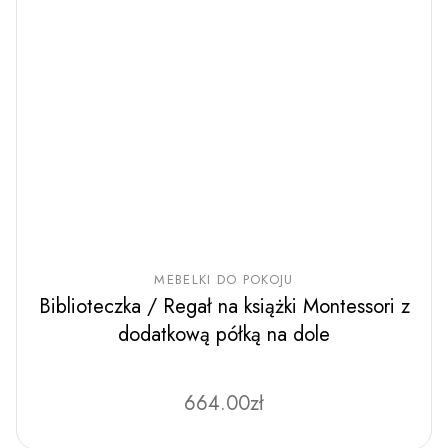
MEBELKI DO POKOJU
Biblioteczka / Regał na książki Montessori z
dodatkową półką na dole
664.00
Ten
zł
produkt
ma
wiele