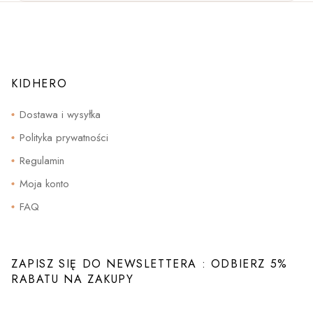
wariantów.
Opcje
można
wybrać
na
stronie
produktu
KIDHERO
Dostawa i wysyłka
Polityka prywatności
Regulamin
Moja konto
FAQ
ZAPISZ SIĘ DO NEWSLETTERA : ODBIERZ 5%
RABATU NA ZAKUPY